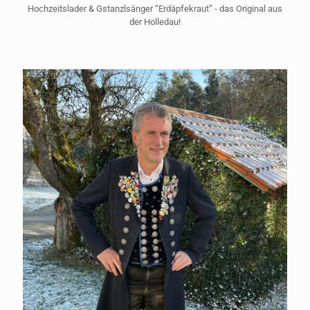
Hochzeitslader & Gstanzlsänger “Erdäpfekraut” - das Original aus
der Holledau!