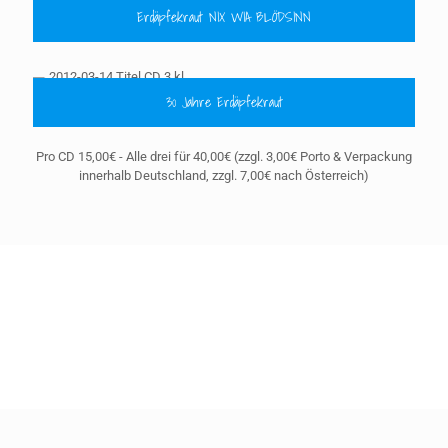
Erdäpfekraut NIX WIA BLÖDSINN
30 Jahre Erdäpfekraut
Pro CD 15,00€ - Alle drei für 40,00€ (zzgl. 3,00€ Porto & Verpackung
innerhalb Deutschland, zzgl. 7,00€ nach Österreich)
Bestellungen gerne telefonisch oder über
info@erdaepfekraut.de